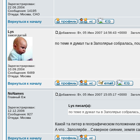
Зарегистрирован:
22.06.2004
Сообщения: 14195
Откуда: Москва, САО
Вернуться к началу
Lys
Добавлено: Вт, 05 Июн 2007 14:56:43 +0000
Заголо
завсегдатай
по теме я думал ты в Заполярье собралась, поше
Зарегистрирован:
10.09.2004
Сообщения: 6469
Откуда: Москва
Вернуться к началу
NoNames
Добавлено: Вт, 05 Июн 2007 15:05:17 +0000
Заголо
Главный Еж
Lys писал(а):
Зарегистрирован:
12.12.2006
по теме я думал ты в Заполярье собралась, п
Сообщения: 927
Откуда: Москва
Какой та питер в географическом положении св
А что...Заполярбе....Северное сияние, земля сан
Вернуться к началу