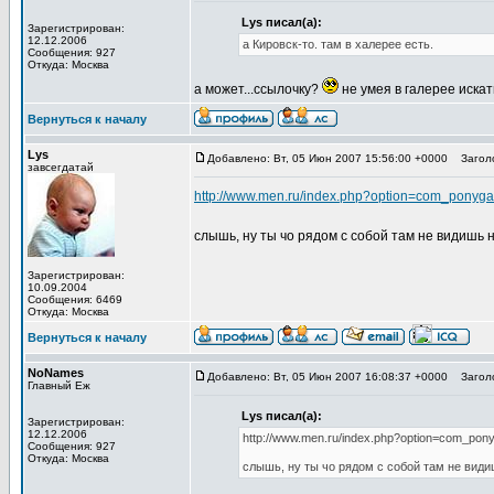
Lys писал(а):
Зарегистрирован:
12.12.2006
а Кировск-то. там в халерее есть.
Сообщения: 927
Откуда: Москва
а может...ссылочку?
не умея в галерее искат
Вернуться к началу
Lys
Добавлено: Вт, 05 Июн 2007 15:56:00 +0000
Заголо
завсегдатай
http://www.men.ru/index.php?option=com_ponyga
слышь, ну ты чо рядом с собой там не видишь 
Зарегистрирован:
10.09.2004
Сообщения: 6469
Откуда: Москва
Вернуться к началу
NoNames
Добавлено: Вт, 05 Июн 2007 16:08:37 +0000
Заголо
Главный Еж
Lys писал(а):
Зарегистрирован:
12.12.2006
http://www.men.ru/index.php?option=com_pon
Сообщения: 927
Откуда: Москва
слышь, ну ты чо рядом с собой там не види