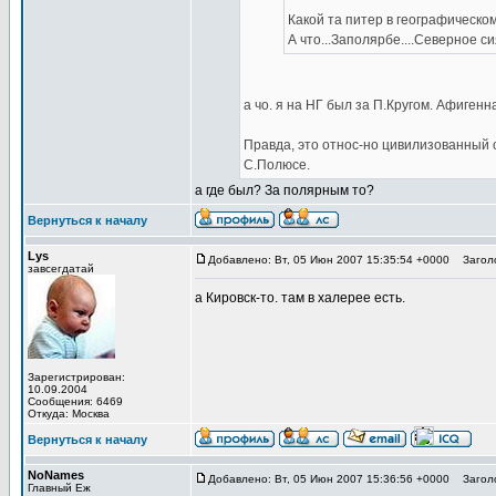
Какой та питер в географическо
А что...Заполярбе....Северное си
а чо. я на НГ был за П.Кругом. Афигенн
Правда, это относ-но цивилизованный о
С.Полюсе.
а где был? За полярным то?
Вернуться к началу
Lys
Добавлено: Вт, 05 Июн 2007 15:35:54 +0000
Заголо
завсегдатай
а Кировск-то. там в халерее есть.
Зарегистрирован:
10.09.2004
Сообщения: 6469
Откуда: Москва
Вернуться к началу
NoNames
Добавлено: Вт, 05 Июн 2007 15:36:56 +0000
Заголо
Главный Еж