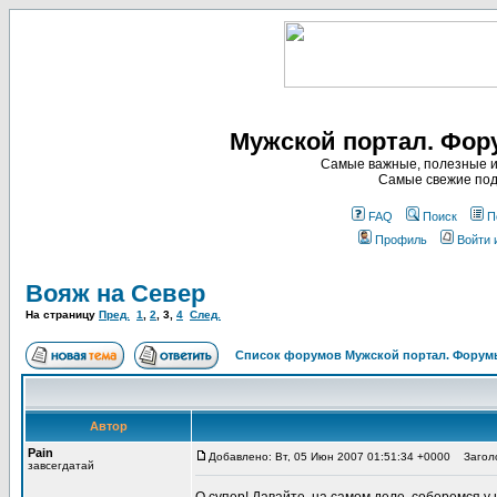
Мужской портал. Фор
Самые важные, полезные и
Самые свежие под
FAQ
Поиск
П
Профиль
Войти 
Вояж на Север
На страницу
Пред.
1
,
2
,
3
,
4
След.
Список форумов Мужской портал. Форумы
Автор
Pain
Добавлено: Вт, 05 Июн 2007 01:51:34 +0000
Заголо
завсегдатай