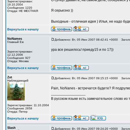
О супер! Давайте, на самом деле, соберемся у 
Зарегистрирован:
19.10.2004
Сообщения: 1220
Я серьезно ))
Откуда: НЕ МЕСТНАЯ
Выходные - отличная идея ) Илья, не надо буд
Вернуться к началу
NoNames
Добавлено: Вт, 05 Июн 2007 08:42:41 +0000
Заголо
Главный Еж
ура все решилось! приеду15 и по 17))
Зарегистрирован:
12.12.2006
Сообщения: 927
Откуда: Москва
Вернуться к началу
Zet
Добавлено: Вт, 05 Июн 2007 09:15:15 +0000
Заголо
Наблюдающий
Pain, NoNanes - встречатся будете? Я подрулю
_________________
В русском языке есть замечательное слово из т
Зарегистрирован: 11.10.2004
Сообщения: 2658
Откуда: Питер
Вернуться к началу
Slash
Добавлено: Вт, 05 Июн 2007 09:24:20 +0000
Заголо