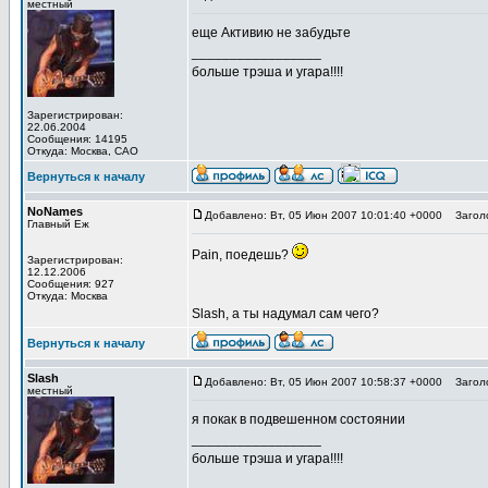
местный
еще Активию не забудьте
_________________
больше трэша и угара!!!!
Зарегистрирован:
22.06.2004
Сообщения: 14195
Откуда: Москва, САО
Вернуться к началу
NoNames
Добавлено: Вт, 05 Июн 2007 10:01:40 +0000
Заголо
Главный Еж
Pain, поедешь?
Зарегистрирован:
12.12.2006
Сообщения: 927
Откуда: Москва
Slash, а ты надумал сам чего?
Вернуться к началу
Slash
Добавлено: Вт, 05 Июн 2007 10:58:37 +0000
Заголо
местный
я покак в подвешенном состоянии
_________________
больше трэша и угара!!!!