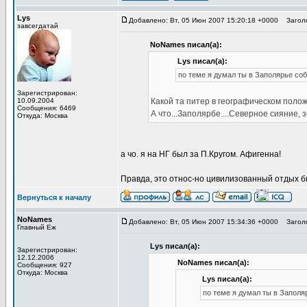
Lys
Добавлено: Вт, 05 Июн 2007 15:20:18 +0000
Заголо
завсегдатай
NoNames писал(а):
Lys писал(а):
по теме я думал ты в Заполярье собр
Зарегистрирован:
10.09.2004
Какой та питер в географическом поло
Сообщения: 6469
А что...Заполярбе....Северное сияние, з
Откуда: Москва
а чо. я на НГ был за П.Кругом. Афигенна!
Правда, это относ-но цивилизованный отдых бы
Вернуться к началу
NoNames
Добавлено: Вт, 05 Июн 2007 15:34:36 +0000
Заголо
Главный Еж
Lys писал(а):
Зарегистрирован:
12.12.2006
NoNames писал(а):
Сообщения: 927
Откуда: Москва
Lys писал(а):
по теме я думал ты в Заполяр